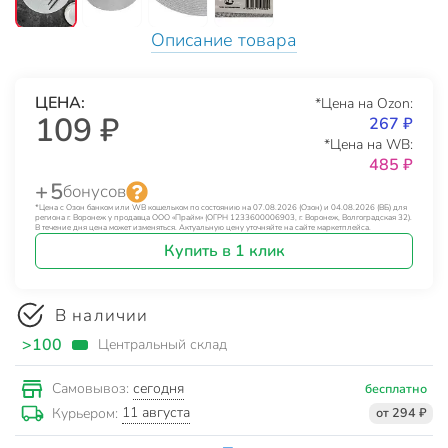
Описание товара
ЦЕНА:
*Цена на Ozon:
109 ₽
267 ₽
*Цена на WB:
485 ₽
+ 5
бонусов
*Цена с Озон банком или WB кошельком по состоянию на 07.08.2026 (Озон) и 04.08.2026 (ВБ) для
региона г. Воронеж у продавца ООО «Прайм» (ОГРН 1233600006903, г. Воронеж, Волгоградская 32).
В течение дня цена может изменяться. Актуальную цену уточняйте на сайте маркетплейса.
Купить в 1 клик
В наличии
>100
Центральный склад
сегодня
Самовывоз:
бесплатно
11 августа
Курьером:
от 294 ₽