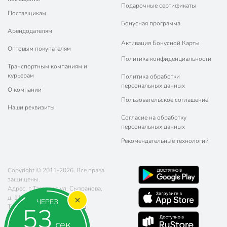
Подарочные сертификаты
Поставщикам
Бонусная программа
Арендодателям
Активация Бонусной Карты
Оптовым покупателям
Политика конфиденциальности
Транспортным компаниям и
курьерам
Политика обработки
персональных данных
О компании
Пользовательское соглашение
Наши реквизиты
Согласие на обработку
персональных данных
Рекомендательные технологии
Copyright © 2011-2026. Все права
защищены.
Адрес: г. Таганрог, ул. Сызранова,
д. 11
ЧЕРЕЗ
52
Телефон:
8 (800) 770-77-06
Почта:
sales@poryadok.ru
сек.