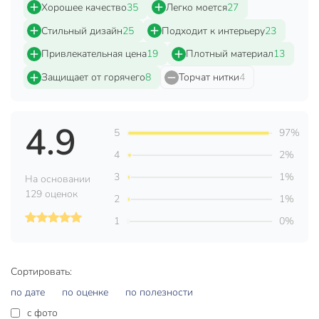
Хорошее качество
35
Легко моется
27
Страна производства
Китай
Стильный дизайн
25
Подходит к интерьеру
23
Форма
круглый
Привлекательная цена
19
Плотный материал
13
Материал
полимер
Защищает от горячего
8
Торчат нитки
4
Артикул производителя
Y6-2538
Вес в упаковке
56 г
4.9
5
97%
Габариты упаковки
37 x 37 x 1 см
4
2%
3
1%
На основании
129 оценок
2
1%
1
0%
Сортировать:
по дате
по оценке
по полезности
c фото