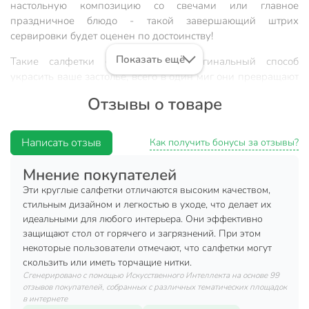
настольную композицию со свечами или главное
праздничное блюдо - такой завершающий штрих
сервировки будет оценен по достоинству!
Показать ещё
Такие салфетки - простой и оригинальный способ
украсить ваше застолье, всего в один миг они превращают
будничную обстановку в праздничную.
Отзывы о товаре
Материал: полимерный.
Написать отзыв
Вы можете приобрести «Салфетка для стола полимер,
Как получить бонусы за отзывы?
38х38 см, круглая, стальная, Y6-2538» и другие товары в
Мнение покупателей
нашем интернет-магазине в Таганроге по низким ценам и
с бесплатным самовывозом.
Эти круглые салфетки отличаются высоким качеством,
стильным дизайном и легкостью в уходе, что делает их
Техническая информация
идеальными для любого интерьера. Они эффективно
защищают стол от горячего и загрязнений. При этом
Ширина, см
38 см
некоторые пользователи отмечают, что салфетки могут
скользить или иметь торчащие нитки.
Длина, см
38 см
Сгенерировано с помощью Искусственного Интеллекта на основе 99
отзывов покупателей, собранных с различных тематических площадок
Количество в наборе, шт
1 шт
в интернете