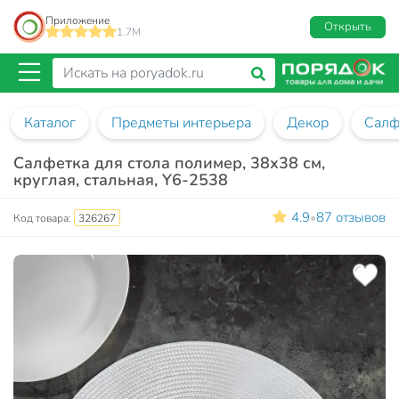
Приложение
Открыть
1.7M
Каталог
Предметы интерьера
Декор
Салф
Салфетка для стола полимер, 38х38 см,
круглая, стальная, Y6-2538
4.9
87 отзывов
•
Код товара:
326267