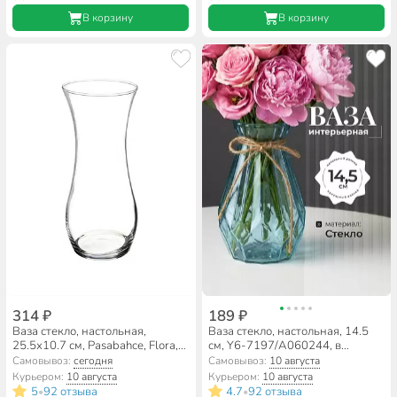
В корзину
В корзину
314 ₽
189 ₽
Ваза стекло, настольная,
Ваза стекло, настольная, 14.5
25.5х10.7 см, Pasabahce, Flora,
см, Y6-7197/A060244, в
43737
ассортименте
Самовывоз:
сегодня
Самовывоз:
10 августа
Курьером:
10 августа
Курьером:
10 августа
5
92 отзыва
4.7
92 отзыва
•
•