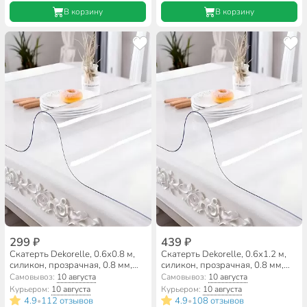
В корзину
В корзину
299 ₽
439 ₽
Скатерть Dekorelle, 0.6х0.8 м,
Скатерть Dekorelle, 0.6х1.2 м,
силикон, прозрачная, 0.8 мм,
силикон, прозрачная, 0.8 мм,
гибкое стекло, 113-80
гибкое стекло, 113-120
Самовывоз:
10 августа
Самовывоз:
10 августа
Курьером:
10 августа
Курьером:
10 августа
4.9
112 отзывов
4.9
108 отзывов
•
•