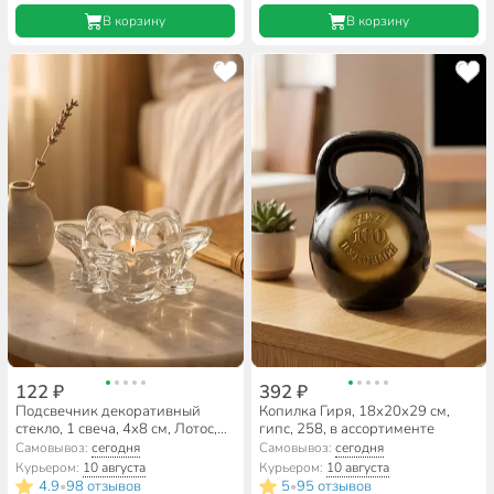
В корзину
В корзину
122 ₽
392 ₽
Подсвечник декоративный
Копилка Гиря, 18х20х29 см,
стекло, 1 свеча, 4х8 см, Лотос,
гипс, 258, в ассортименте
306677
Самовывоз:
сегодня
Самовывоз:
сегодня
Курьером:
10 августа
Курьером:
10 августа
4.9
98 отзывов
5
95 отзывов
•
•