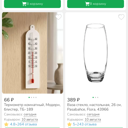
В корзину
В корзину
66 ₽
389 ₽
Термометр комнатный, Модерн,
Ваза стекло, настольная, 26 см,
блистер, ТБ-189
Pasabahce, Flora, 43966
Самовывоз:
сегодня
Самовывоз:
сегодня
Курьером:
10 августа
Курьером:
10 августа
4.8
264 отзыва
5
243 отзыва
•
•