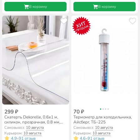
В корзину
В корзину
ХИТ
ПРОДАЖ
299 ₽
70 ₽
Скатерть Dekorelle, 0.6х1 м,
Термометр для холодильника,
силикон, прозрачная, 0.8 мм,
Айсберг, ТБ-225
гибкое стекло, 113-100
Самовывоз:
10 августа
Самовывоз:
10 августа
Курьером:
10 августа
Курьером:
10 августа
4.9
91 отзыв
4.6
91 отзыв
•
•