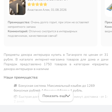
Анастасия Алек, 01.08.2026
Преимущества:
Очень долго горит, при этом не оставляет
Преи
неприятного запаха
Комм
Комментарий:
Отлично смотрится в интерьерных
видн
подсвечниках, качественная свеча!!
Предметы декора интерьера купить в Таганроге по ценам от 31
рубля. В каталоге интернет-магазина товаров для дома и дачи
Порядок представлено 1750 товаров в категории «предметы
декора интерьера» в наличии
Наши преимущества:
🎁 Бонусная система. Максимальный кэшбэк до 1269
бонусных рублей, 1 бонусный балл = 1 рубль.
Показать ещё
📦 Быстрая доставка. Самовывоз от 60 минут, доставка - от 1-
2 дней.
🛒 Бесплатный самовывоз из магазинов города Таганрог.