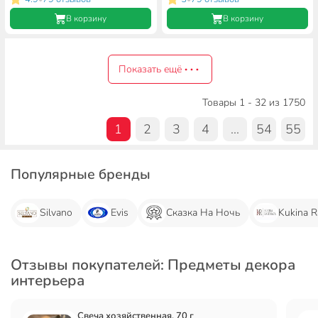
В корзину
В корзину
Показать ещё
Товары 1 - 32 из 1750
1
2
3
4
...
54
55
Популярные бренды
Silvano
Evis
Сказка На Ночь
Kukina R
Отзывы покупателей: Предметы декора
интерьера
Свеча хозяйственная, 70 г