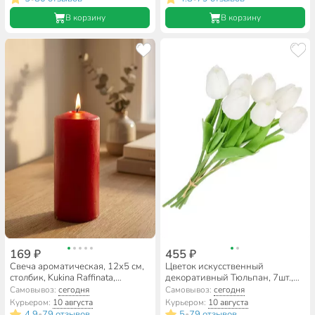
В корзину
В корзину
169 ₽
455 ₽
Свеча ароматическая, 12х5 см,
Цветок искусственный
столбик, Kukina Raffinata,
декоративный Тюльпан, 7шт.,
Сладкий гранат, 501290
33 см, белый, Y6-
Самовывоз:
сегодня
Самовывоз:
сегодня
10420/A300010
Курьером:
10 августа
Курьером:
10 августа
4.9
79 отзывов
5
79 отзывов
•
•