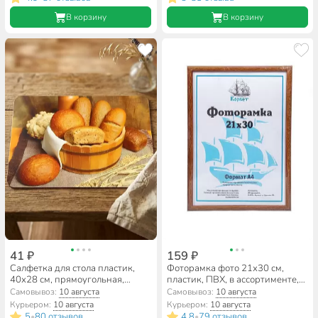
В корзину
В корзину
41 ₽
159 ₽
Салфетка для стола пластик,
Фоторамка фото 21х30 см,
40х28 см, прямоугольная,
пластик, ПВХ, в ассортименте,
Корзина хлеба, PPM-01-BB/
1302W-AS
Самовывоз:
10 августа
Самовывоз:
10 августа
312323
Курьером:
10 августа
Курьером:
10 августа
5
80 отзывов
4.8
79 отзывов
•
•