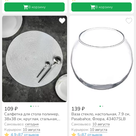
В корзину
В корзину
109 ₽
139 ₽
Салфетка для стола полимер,
Ваза стекло, настольная, 7.9 см,
38х38 см, круглая, стальная,
Pasabahce, Флора, 43407SLB
Y6-2538
Самовывоз:
сегодня
Самовывоз:
10 августа
Курьером:
10 августа
Курьером:
10 августа
4.9
87 отзывов
5
87 отзывов
•
•