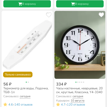
В корзину
В корзину
Только самовывоз
56 ₽
334 ₽
Термометр для воды, Лодочка,
Часы настенные, кварцевые, 20
ТБВ-1л
см, круглые, Классика, Y4-3340
Самовывоз:
сегодня
Самовывоз:
сегодня
Курьером:
10 августа
4.6
140 отзывов
4.7
120 отзывов
•
•