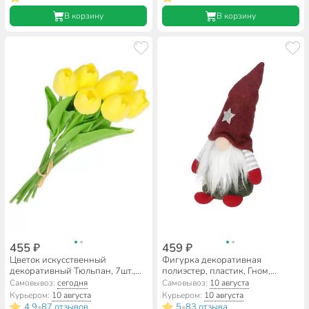
В корзину
В корзину
455 ₽
459 ₽
Цветок искусственный
Фигурка декоративная
декоративный Тюльпан, 7шт.,
полиэстер, пластик, Гном,
33 см, желтый, Y6-
19х9.5 см, в ассортименте, Y4-
Самовывоз:
сегодня
Самовывоз:
10 августа
10418/A300008
2816
Курьером:
10 августа
Курьером:
10 августа
4.9
87 отзывов
5
83 отзыва
•
•