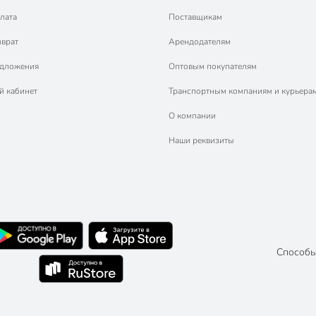
лата
Поставщикам
зврат
Арендодателям
едложения
Оптовым покупателям
й кабинет
Транспортным компаниям и курьера
О компании
Наши реквизиты
Способы