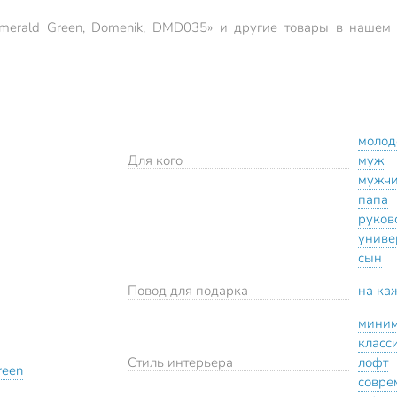
merald Green, Domenik, DMD035» и другие товары в нашем 
молод
Для кого
муж
мужч
папа
руков
униве
сын
Повод для подарка
на ка
мини
класс
Стиль интерьера
лофт
reen
совре