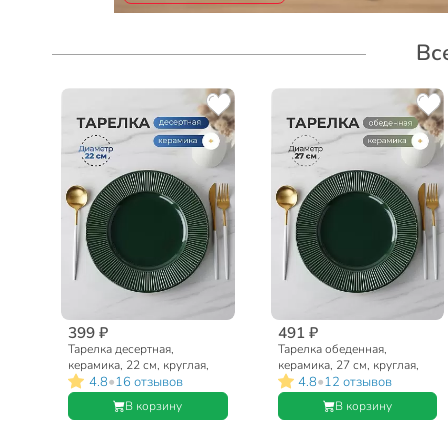
Вс
399 ₽
491 ₽
Тарелка десертная,
Тарелка обеденная,
керамика, 22 см, круглая,
керамика, 27 см, круглая,
•
•
4.8
16 отзывов
4.8
12 отзывов
Emerald Green, Domenik,
Emerald Green, Domenik,
DMD033
DMD031
В корзину
В корзину