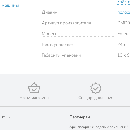
хай-т
й машины
Дизайн
полос
Артикул производителя
DMD0
Модель
Emera
Вес в упаковке
245 г
Габариты упаковки
10 x 9
Наши магазины
Спецпредложения
омощь
Партнерам
Арендаторам складских помещений