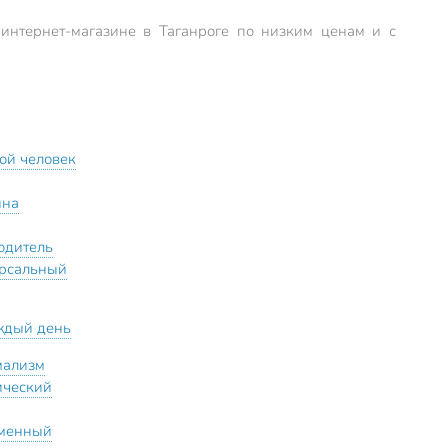
интернет-магазине в Таганроге по низким ценам и с
ой человек
ина
одитель
рсальный
ждый день
мализм
ический
менный