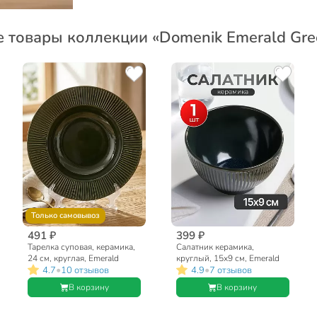
е товары коллекции «Domenik Emerald Gre
Только самовывоз
491 ₽
399 ₽
Тарелка суповая, керамика,
Салатник керамика,
24 см, круглая, Emerald
круглый, 15х9 см, Emerald
•
•
4.7
10 отзывов
4.9
7 отзывов
Green, Domenik, DMD032
Green, Domenik, DMD034
В корзину
В корзину