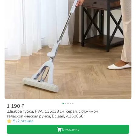
1 190 ₽
Швабра губка, PVA, 135х38 см, серая, с отжимом,
телескопическая ручка, Bclean, A260068
5
2 отзыва
•
В корзину