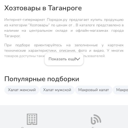
Хозтовары в Таганроге
Интернет-гипермаркет Порядок.ру предлагает купить продукцию
из категории “Хозтовары“ по ценам от . В каталоге представлено в
наличии на центральном складе и офлайн-магазинах города
Таганрог.
При подборе ориентируйтесь на заполненные у карточек
технические характеристики, описания, фото и видео. У многих
товаров доступны также рейтинг и отзывы пользователей.
Показать ещё
Наши преимущества:
🎁 Бонусная система. Максимальный кэшбэк до , 1 бонусный
Популярные подборки
балл = 1 рубль.
📦 Быстрая доставка. Самовывоз от 60 минут, доставка - от 1-
Халат женский
Халат мужской
Махровый халат
Махро
2 дней.
🛒 Бесплатный самовывоз из магазинов города Таганрог.
Жители Ростовской области могут сделать заказ и оплатить
его онлайн на официальном сайте сети магазинов Порядок.
Мы предлагаем бесплатную курьерскую доставку для товара
«хозтовары» при заказе от 3000 рублей в такие города, как:
Рассказово, Моршанск, Котовск, Мичуринск, Жердевка,